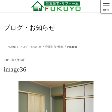
コ
ナ
ン
ビ
MENU
テ
ゲ
ン
ー
ツ
シ
ブログ・お知らせ
に
ョ
移
ン
動
に
移
HOME
ブログ・お知らせ
寝屋川市Y様邸
image36
動
2019年7月13日
image36