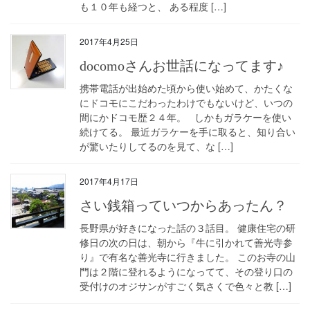
も１０年も経つと、 ある程度 […]
2017年4月25日
docomoさんお世話になってます♪
携帯電話が出始めた頃から使い始めて、かたくな
にドコモにこだわったわけでもないけど、いつの
間にかドコモ歴２４年。 しかもガラケーを使い
続けてる。 最近ガラケーを手に取ると、知り合い
が驚いたりしてるのを見て、な […]
2017年4月17日
さい銭箱っていつからあったん？
長野県が好きになった話の３話目。 健康住宅の研
修日の次の日は、朝から『牛に引かれて善光寺参
り』で有名な善光寺に行きました。 このお寺の山
門は２階に登れるようになってて、その登り口の
受付けのオジサンがすごく気さくで色々と教 […]