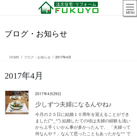
コ
ナ
ン
ビ
MENU
テ
ゲ
ン
ー
ツ
シ
ブログ・お知らせ
に
ョ
移
ン
動
に
移
HOME
ブログ・お知らせ
2017年4月
動
2017年4月
2017年4月29日
少しずつ夫婦になるんやね♪
今月の２５日に結婚１０周年を迎えることができ
ました(*^_^*) 結婚したての頃は夫婦の経験も浅い
から上手くいかん事が多かったんで、 「夫婦って
何なんや？」なんて思ったこともあったかな^^ で