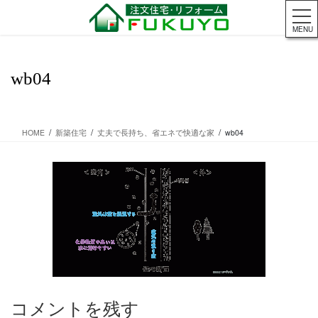
コ
ナ
ン
ビ
MENU
テ
ゲ
ン
ー
ツ
シ
wb04
に
ョ
移
ン
動
に
移
HOME
新築住宅
丈夫で長持ち、省エネで快適な家
wb04
動
コメントを残す