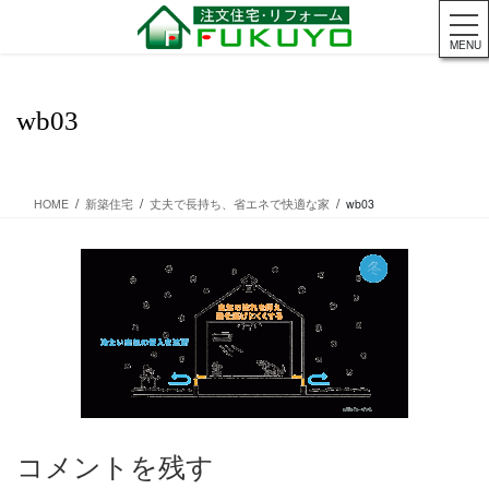
コ
ナ
ン
ビ
MENU
テ
ゲ
ン
ー
ツ
シ
wb03
に
ョ
移
ン
動
に
移
HOME
新築住宅
丈夫で長持ち、省エネで快適な家
wb03
動
コメントを残す