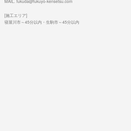
MAIL. fukuda@fukuyo-kensetsu.com
[施工エリア]
寝屋川市～45分以内・生駒市～45分以内