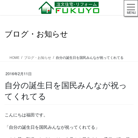
コ
ナ
ン
ビ
MENU
テ
ゲ
ン
ー
ツ
シ
ブログ・お知らせ
に
ョ
移
ン
動
に
移
HOME
ブログ・お知らせ
自分の誕生日を国民みんなが祝ってくれてる
動
2016年2月11日
自分の誕生日を国民みんなが祝っ
てくれてる
こんにちは福田です。
「自分の誕生日を国民みんなが祝ってくれてる」