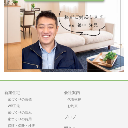
新築住宅
会社案内
家づくりの流儀
代表挨拶
WB工法
お約束
家づくりの流れ
ブロブ
家づくりの費用
保証・保険・検査