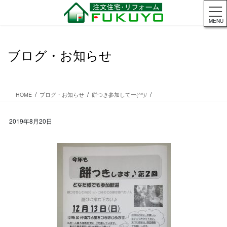
コ
ナ
ン
ビ
MENU
テ
ゲ
ン
ー
ツ
シ
ブログ・お知らせ
に
ョ
移
ン
動
に
移
HOME
ブログ・お知らせ
餅つき参加してー(^^)/
動
2019年8月20日