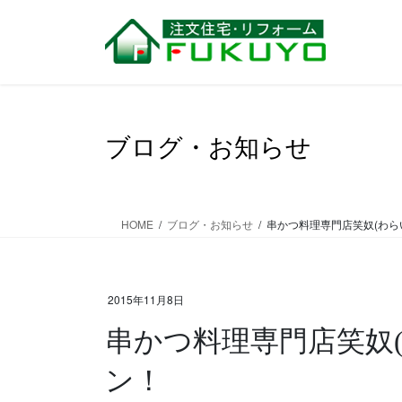
コ
ナ
ン
ビ
テ
ゲ
ン
ー
ツ
シ
に
ョ
移
ン
ブログ・お知らせ
動
に
移
動
HOME
ブログ・お知らせ
串かつ料理専門店笑奴(わら
2015年11月8日
串かつ料理専門店笑奴
ン！