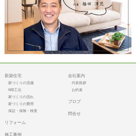
新築住宅
会社案内
家づくりの流儀
代表挨拶
WB工法
お約束
家づくりの流れ
ブロブ
家づくりの費用
保証・保険・検査
問合せ
リフォーム
施工事例