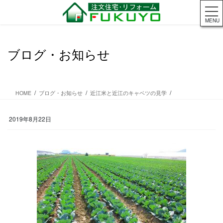
コ
ナ
ン
ビ
MENU
テ
ゲ
ン
ー
ツ
シ
ブログ・お知らせ
に
ョ
移
ン
動
に
移
HOME
ブログ・お知らせ
近江米と近江のキャベツの見学
動
2019年8月22日