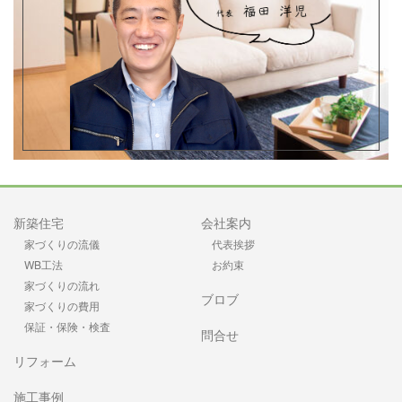
新築住宅
会社案内
家づくりの流儀
代表挨拶
WB工法
お約束
家づくりの流れ
ブロブ
家づくりの費用
保証・保険・検査
問合せ
リフォーム
施工事例