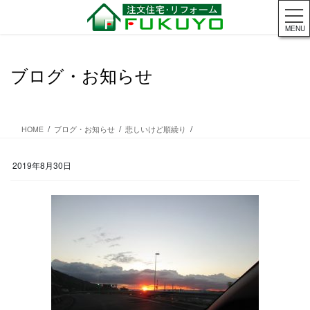
コ
ナ
ン
ビ
MENU
テ
ゲ
ン
ー
ツ
シ
ブログ・お知らせ
に
ョ
移
ン
動
に
移
HOME
ブログ・お知らせ
悲しいけど順繰り
動
2019年8月30日