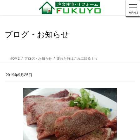
コ
ナ
ン
ビ
MENU
テ
ゲ
ン
ー
ツ
シ
ブログ・お知らせ
に
ョ
移
ン
動
に
移
HOME
ブログ・お知らせ
疲れた時はこれに限る！
動
2019年9月25日