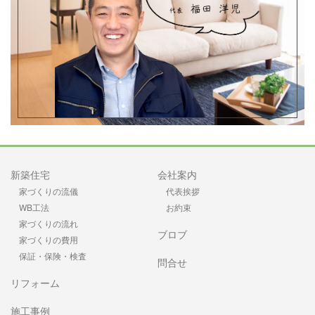
新築住宅
会社案内
家づくりの流儀
代表挨拶
WB工法
お約束
家づくりの流れ
ブロブ
家づくりの費用
保証・保険・検査
問合せ
リフォーム
施工事例