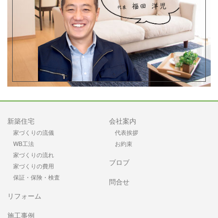
新築住宅
会社案内
家づくりの流儀
代表挨拶
WB工法
お約束
家づくりの流れ
ブロブ
家づくりの費用
保証・保険・検査
問合せ
リフォーム
施工事例