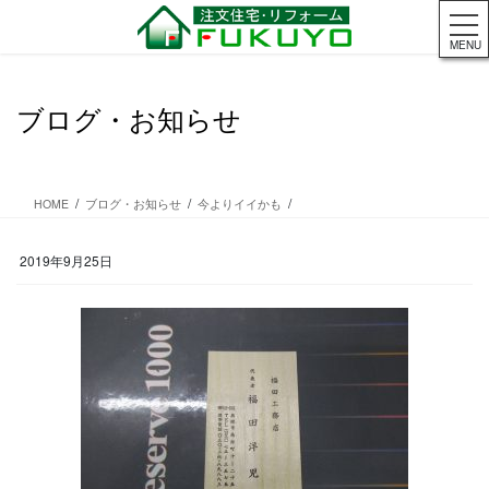
コ
ナ
ン
ビ
MENU
テ
ゲ
ン
ー
ツ
シ
ブログ・お知らせ
に
ョ
移
ン
動
に
移
HOME
ブログ・お知らせ
今よりイイかも
動
2019年9月25日