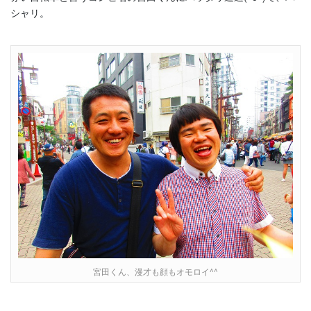
シャリ。
宮田くん、漫才も顔もオモロイ^^