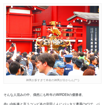
神輿が多すぎて本命の神輿が分からん(^^;)
そんな人混みの中、偶然にも昨年のWIRDE9の優勝者、
赤い自転車と言うコンビ名の宮田くんにバッタリ遭遇(^o^)で、パ