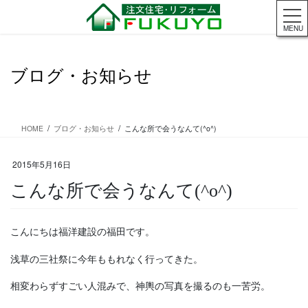
コ
ナ
ン
ビ
MENU
テ
ゲ
ン
ー
ツ
シ
ブログ・お知らせ
に
ョ
移
ン
動
に
移
HOME
ブログ・お知らせ
こんな所で会うなんて(^o^)
動
2015年5月16日
こんな所で会うなんて(^o^)
こんにちは福洋建設の福田です。
浅草の三社祭に今年ももれなく行ってきた。
相変わらずすごい人混みで、神輿の写真を撮るのも一苦労。