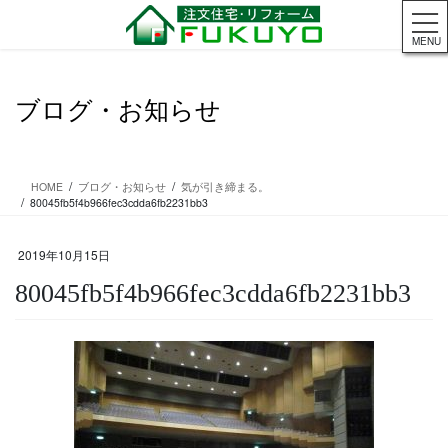
コ
ナ
ン
ビ
MENU
テ
ゲ
ン
ー
ツ
シ
ブログ・お知らせ
に
ョ
移
ン
動
に
移
HOME
ブログ・お知らせ
気が引き締まる。
動
80045fb5f4b966fec3cdda6fb2231bb3
2019年10月15日
80045fb5f4b966fec3cdda6fb2231bb3