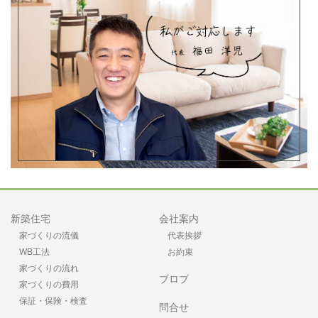
新築住宅
会社案内
家づくりの流儀
代表挨拶
WB工法
お約束
家づくりの流れ
ブロブ
家づくりの費用
保証・保険・検査
問合せ