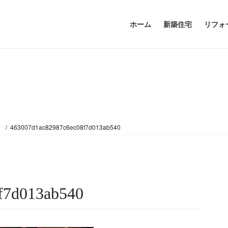
ホーム
新築住宅
リフォ
。
463007d1ac82987c6ec08f7d013ab540
f7d013ab540