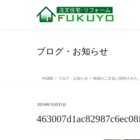
コ
ナ
ン
ビ
テ
ゲ
ン
ー
ツ
シ
に
ョ
移
ン
ブログ・お知らせ
動
に
移
動
HOME
ブログ・お知らせ
奇跡の二次会に招待された
2019年10月31日
463007d1ac82987c6ec08