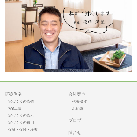
新築住宅
会社案内
家づくりの流儀
代表挨拶
WB工法
お約束
家づくりの流れ
ブロブ
家づくりの費用
保証・保険・検査
問合せ