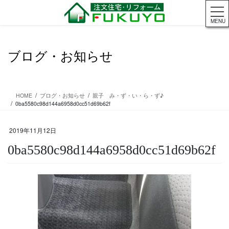
コ
ナ
ン
ビ
MENU
テ
ゲ
ン
ー
ツ
シ
ブログ・お知らせ
に
ョ
移
ン
動
に
移
HOME
ブログ・お知らせ
親子 み・ず・い・ら・ず♪
動
0ba5580c98d144a6958d0cc51d69b62f
2019年11月12日
0ba5580c98d144a6958d0cc51d69b62f