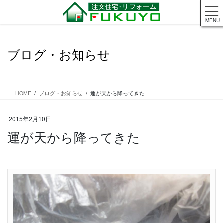
コ
ナ
ン
ビ
MENU
テ
ゲ
ン
ー
ツ
シ
ブログ・お知らせ
に
ョ
移
ン
動
に
移
HOME
ブログ・お知らせ
運が天から降ってきた
動
2015年2月10日
運が天から降ってきた