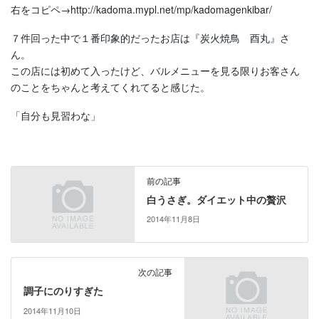
右をコピペ→http://kadoma.mypl.net/mp/kadomagenkibar/
７件回った中で１番印象的だったお店は『炭火焼鳥 酉丸』さ
ん。
この店には初めて入ったけど、バルメニューを見る限りお客さん
のことをちゃんと考えてくれてると感じた。
「自分も見習わな」
前の記事
白うさぎ。ダイエット中の贅沢
2014年11月8日
次の記事
調子にのりすぎた
2014年11月10日