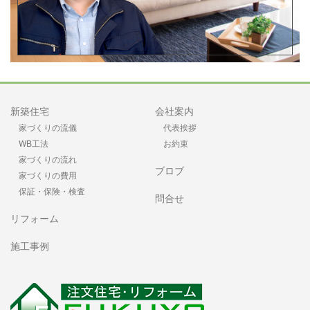
新築住宅
会社案内
家づくりの流儀
代表挨拶
WB工法
お約束
家づくりの流れ
ブロブ
家づくりの費用
保証・保険・検査
問合せ
リフォーム
施工事例