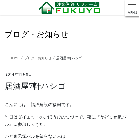
コ
ナ
ン
ビ
MENU
テ
ゲ
ン
ー
ツ
シ
ブログ・お知らせ
に
ョ
移
ン
動
に
移
HOME
ブログ・お知らせ
居酒屋7軒ハシゴ
動
2014年11月9日
居酒屋7軒ハシゴ
こんにちは 福洋建設の福田です。
昨日はダイエットのごほうびのつづきで、夜に『かどま元気バ
ル』に参加してきた。
かどま元気バルを知らない人は