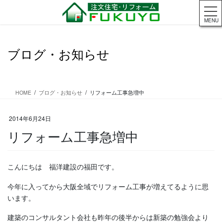
コ
ナ
ン
ビ
MENU
テ
ゲ
ン
ー
ツ
シ
ブログ・お知らせ
に
ョ
移
ン
動
に
移
HOME
ブログ・お知らせ
リフォーム工事急増中
動
2014年6月24日
リフォーム工事急増中
こんにちは 福洋建設の福田です。
今年に入ってから大阪全域でリフォーム工事が増えてるように思
います。
建築のコンサルタント会社も昨年の後半からは新築の勉強会より