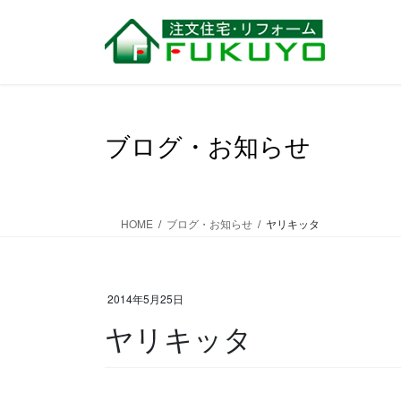
コ
ナ
ン
ビ
テ
ゲ
ン
ー
ツ
シ
に
ョ
移
ン
ブログ・お知らせ
動
に
移
動
HOME
ブログ・お知らせ
ヤリキッタ
2014年5月25日
ヤリキッタ