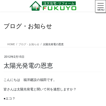
コ
ナ
ン
ビ
MENU
テ
ゲ
ン
ー
ツ
シ
ブログ・お知らせ
に
ョ
移
ン
動
に
移
HOME
ブログ・お知らせ
太陽光発電の恩恵
動
2012年2月15日
太陽光発電の恩恵
こんにちは 福洋建設の福田です。
皆さんは太陽光発電と聞いて何を連想しますか？
●エコ？