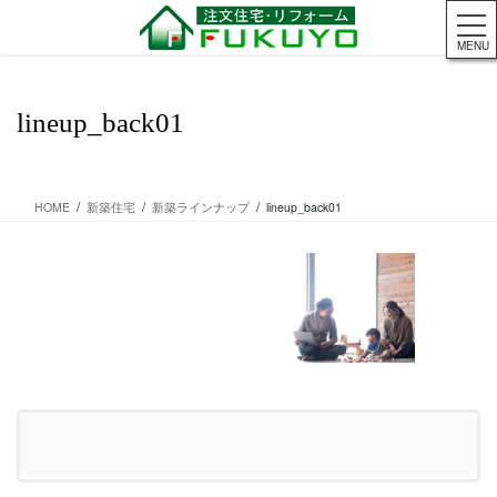
コ
ナ
ン
ビ
MENU
テ
ゲ
ン
ー
ツ
シ
lineup_back01
に
ョ
移
ン
動
に
移
HOME
新築住宅
新築ラインナップ
lineup_back01
動