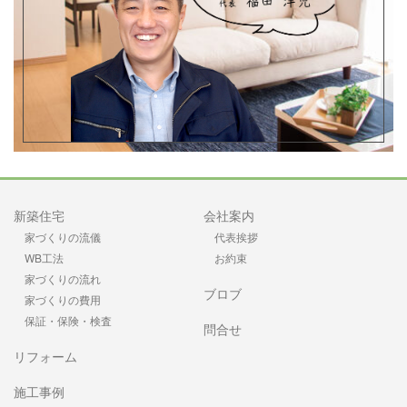
新築住宅
会社案内
家づくりの流儀
代表挨拶
WB工法
お約束
家づくりの流れ
ブロブ
家づくりの費用
保証・保険・検査
問合せ
リフォーム
施工事例